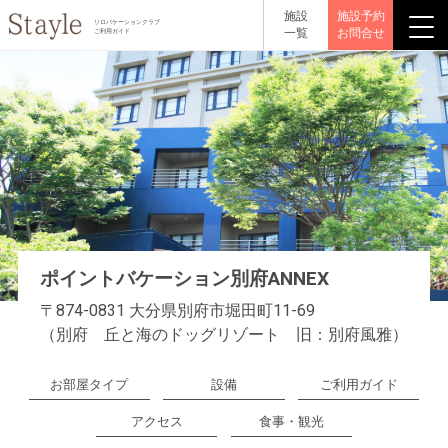
施設
施設予約
リロバケーションクラブ
一覧
お問合せ
ご利用ガイド
ポイントバケーション別府ANNEX
〒874-0831 大分県別府市堀田町11-69
（別府 丘と海のドッグリゾート 旧：別府風雅）
お部屋タイプ
設備
ご利用ガイド
アクセス
食事・観光