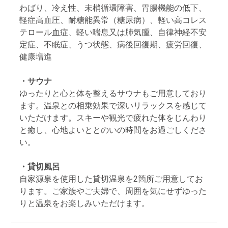
わばり、冷え性、未梢循環障害、胃腸機能の低下、
軽症高血圧、耐糖能異常（糖尿病）、軽い高コレス
テロール血症、軽い喘息又は肺気腫、自律神経不安
定症、不眠症、うつ状態、病後回復期、疲労回復、
健康増進
・サウナ
ゆったりと心と体を整えるサウナもご用意しており
ます。温泉との相乗効果で深いリラックスを感じて
いただけます。スキーや観光で疲れた体をじんわり
と癒し、心地よいととのいの時間をお過ごしくださ
い。
・貸切風呂
自家源泉を使用した貸切温泉を2箇所ご用意してお
ります。ご家族やご夫婦で、周囲を気にせずゆった
りと温泉をお楽しみいただけます。