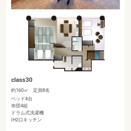
class30
約160㎡ 定員8名
ベッド4台
布団4組
ドラム式洗濯機
IH2口キッチン