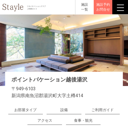
施設
施設予約
リロバケーションクラブ
一覧
お問合せ
ご利用ガイド
ポイントバケーション越後湯沢
〒949-6103
新潟県南魚沼郡湯沢町大字土樽414
お部屋タイプ
設備
ご利用ガイド
アクセス
食事・観光