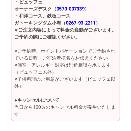
・ビュッフェ
オーナーズデスク（
0570-007339
）
・和洋コース、鉄板コース
ガトーキングダム小海（
0267-93-2211
）
※ご注文内容によって料金の変動がございます。
ご予約の際にご確認ください。
※ご予約時、ポイントバケーションでご予約され
ている日程・ご宿泊者様名をお伝えください
※個室・アレルギー対応は別途相談を承ります
（ビュッフェ以外）
※子供料理のご用意がございます（ビュッフェ以
外）
●キャンセルについて
当日から100％のキャンセル料金が発生いたしま
す