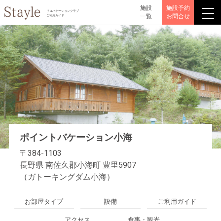
施設
施設予約
リロバケーションクラブ
一覧
お問合せ
ご利用ガイド
ポイントバケーション小海
〒384-1103
長野県 南佐久郡小海町 豊里5907
（ガトーキングダム小海）
お部屋タイプ
設備
ご利用ガイド
アクセス
食事・観光