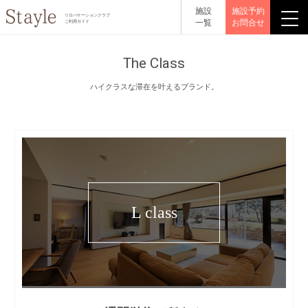
施設
施設予約
リロバケーションクラブ
一覧
お問合せ
ご利用ガイド
The Class
ハイクラスな滞在を叶えるブランド。
L class