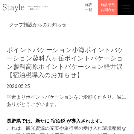
施設
施設予約
リロバケーションクラブ
一覧
お問合せ
ご利用ガイド
クラブ施設からのお知らせ
ポイントバケーション小海
ポイントバケ
ーション蓼科八ヶ岳
ポイントバケーショ
ン蓼科高原
ポイントバケーション軽井沢
【宿泊税導入のお知らせ】
2026.05.25
平素よりポイントバケーションをご愛顧くださり、誠に
ありがとうございます。
長野県では、
新たに 宿泊税 が導入されます。
これは、観光資源の充実や旅行者の受け入れ環境整備な