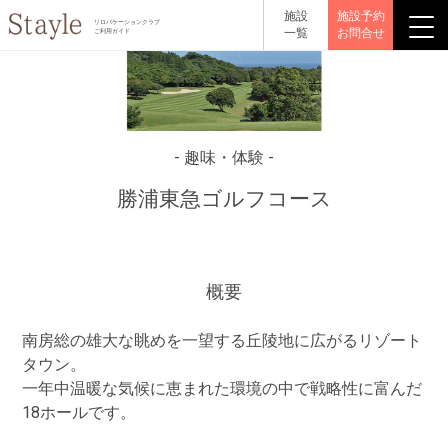
施設
施設予約
リロバケーションクラブ
一覧
お問合せ
ご利用ガイド
- 趣味・体験 -
勝浦東急ゴルフコース
概要
南房総の雄大な眺めを一望する丘陵地に広がるリゾート
タウン。
一年中温暖な気候に恵まれた環境の中で戦略性に富んだ
18ホールです。