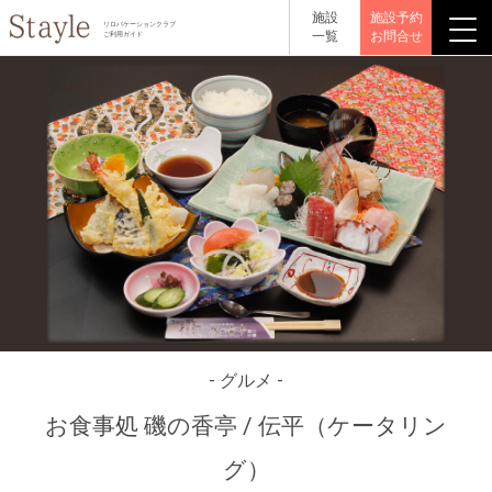
施設
施設予約
リロバケーションクラブ
一覧
お問合せ
ご利用ガイド
- グルメ -
お食事処 磯の香亭 / 伝平（ケータリン
グ）