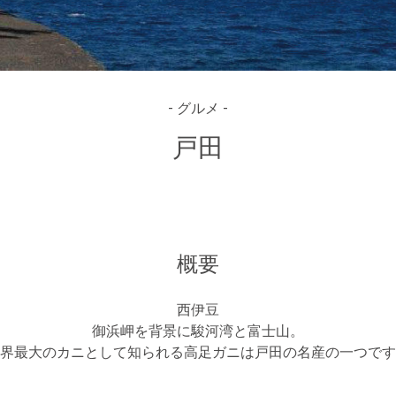
- グルメ -
戸田
概要
西伊豆
御浜岬を背景に駿河湾と富士山。
界最大のカニとして知られる高足ガニは戸田の名産の一つです