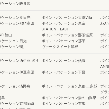
バケーション軽井沢
バケーション奥日光
ポイントバケーション大洗Villa
ポイ
バケーション那須高原
ポイントバケーション東京
わん'
STATION EAST
ND 館山
ポイントバケーション那須塩原
ポイ
バケーション日光
ポイントバケーション那須
ポイ
バケーション鴨川
ヴァークスイート箱根
ポイ
バケーション西伊豆 巡り
ポイントバケーション熱海
ポイ
ANN
バケーション伊豆高原
ポイントバケーション下呂
ポイ
バケーション淡路島
ポイントバケーション京都 二条城
ポイ
グラ
賢島
ポイントバケーション湯の山温泉
ポイ
バケーション京都岡崎
ポイントバケーション有馬
ポイ