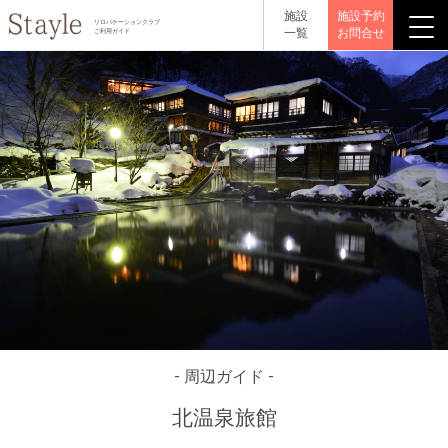
施設
施設予約
リロバケーションクラブ
一覧
お問合せ
ご利用ガイド
- 周辺ガイド -
北温泉旅館