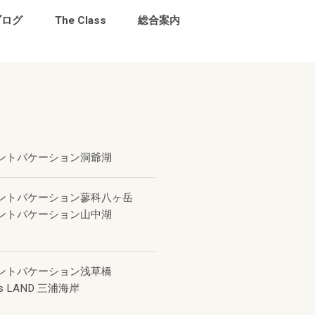
ブログ
The Class
総合案内
ントバケーション洞爺湖
ントバケーション蓼科八ヶ岳
ントバケーション山中湖
ントバケーション浅草橋
s LAND 三浦海岸