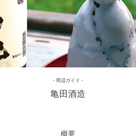
- 周辺ガイド -
亀田酒造
概要