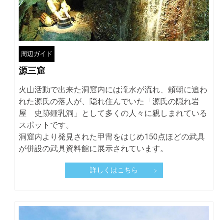
周辺ガイド
源三窟
火山活動で出来た洞窟内には滝水が流れ、頼朝に追わ
れた源氏の落人が、隠れ住んでいた「源氏の隠れ岩
屋 史跡鍾乳洞」として多くの人々に親しまれている
スポットです。
洞窟内より発見された甲冑をはじめ150点ほどの武具
が併設の武具資料館に展示されています。
詳しくはこちら