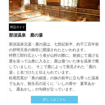
周辺ガイド
那須温泉 鹿の湯
那須温泉元湯・鹿の湯は、七世紀前半、約千三百年前
の舒明天皇の御世に開湯されたといわれます。
狩野三郎行広という者が山狩の際に、射損じて逃げる
鹿を追って山奥に入ると、鹿は傷ついた体を温泉で癒
していました。 そこで鹿によって発見された「鹿の
湯」と名づけたと伝えられています。
松尾芭蕉が「奥の細道」の旅の前半に立ち寄った温泉
でもあり、殺生石の近くに「いしの香や 夏草あか
し 露あかし」の句碑が立っています。
詳しくはこちら