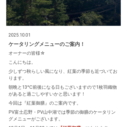
2025.10.01
ケータリングメニューのご案内！
オーナーの皆様☆
こんにちは。
少しずつ秋らしい風になり、紅葉の季節も近づいてお
ります。
朝晩と
13
℃前後になる日もございますので
1
枚羽織物
があると過ごしやすいかと思います！
今回は『紅葉御膳』のご案内です。
PV
富士忍野・
PV
山中湖では季節の御膳のケータリン
グメニューがございます。