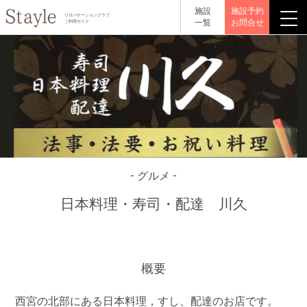
施設
施設予約
リロバケーションクラブ
一覧
お問合せ
ご利用ガイド
- グルメ -
日本料理・寿司・配達 川久
概要
西宮の北部にある日本料理，すし、配達のお店です。