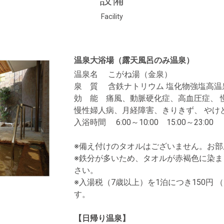
設備
Facility
温泉大浴場（露天風呂のみ温泉）
温泉名 こがね湯（金泉）
泉 質 含鉄ナトリウム 塩化物強塩高温
効 能 痛風、動脈硬化症、高血圧症、 
慢性婦人病、月経障害、きりきず、 やけ
入浴時間 6:00～10:00 15:00～23:00
※備え付けのタオルはございません。お
※鉄分が多いため、タオルが赤褐色に染
さい。
※入湯税（7歳以上）を1泊につき150円 
す。
【日帰り温泉】