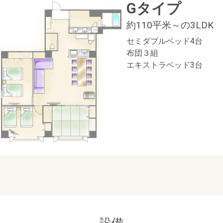
Gタイプ
約110平米～の3LDK
セミダブルベッド4台
布団３組
エキストラベッド3台