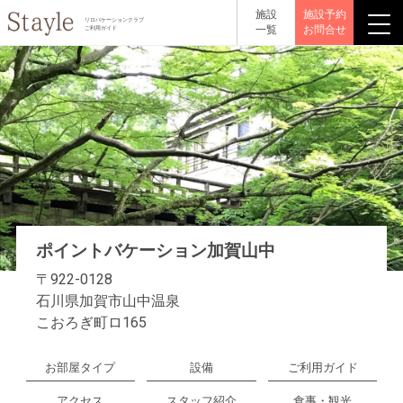
施設
施設予約
リロバケーションクラブ
一覧
お問合せ
ご利用ガイド
ポイントバケーション加賀山中
〒922-0128
石川県加賀市山中温泉
こおろぎ町ロ165
お部屋タイプ
設備
ご利用ガイド
アクセス
スタッフ紹介
食事・観光