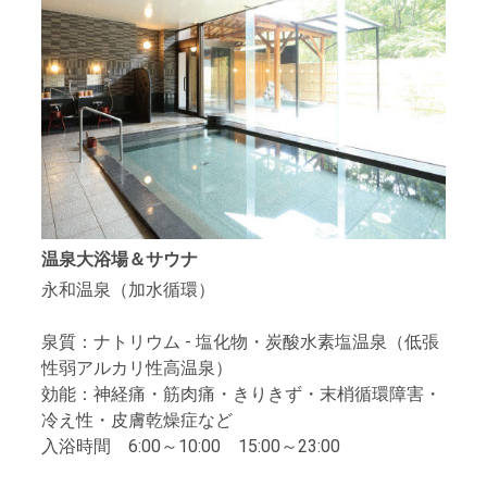
温泉大浴場＆サウナ
永和温泉（加水循環）
泉質：ナトリウム - 塩化物・炭酸水素塩温泉（低張
性弱アルカリ性高温泉）
効能：神経痛・筋肉痛・きりきず・末梢循環障害・
冷え性・皮膚乾燥症など
入浴時間 6:00～10:00 15:00～23:00