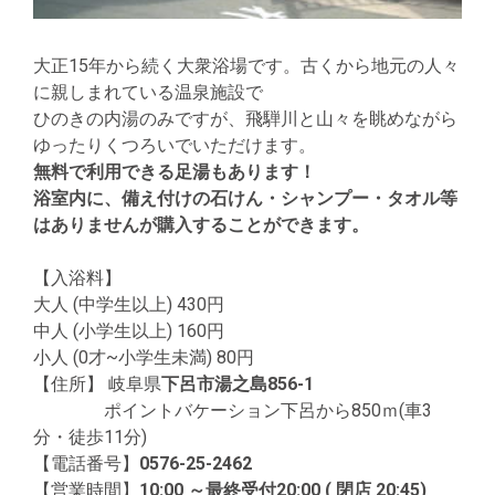
大正15年から続く大衆浴場です。古くから地元の人々
に親しまれている温泉施設で
ひのきの内湯のみですが、飛騨川と山々を眺めながら
ゆったりくつろいでいただけます。
無料で利用できる足湯もあります！
浴室内に、備え付けの石けん・シャンプー・タオル等
はありませんが購入することができます。
【入浴料】
大人 (中学生以上) 430円
中人 (小学生以上) 160円
小人 (0才~小学生未満) 80円
【住所】 岐阜県
下呂市湯之島856-1
ポイントバケーション下呂から850ｍ(車3
分・徒歩11分)
【電話番号】
0576-25-2462
【営業時間】
10:00 ～
最終受付20:00 ( 閉店 20:45)