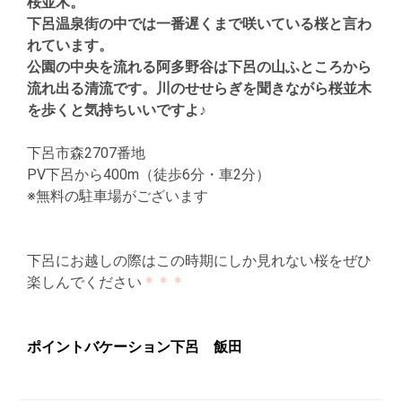
桜並木。
下呂温泉街の中では一番遅くまで咲いている桜と言わ
れています。
公園の中央を流れる阿多野谷は下呂の山ふところから
流れ出る清流です。川のせせらぎを聞きながら桜並木
を歩くと気持ちいいですよ♪
下呂市森2707番地
PV下呂から400m（徒歩6分・車2分）
※無料の駐車場がございます
下呂にお越しの際はこの時期にしか見れない桜をぜひ
楽しんでください
＊＊＊
ポイントバケーション下呂 飯田