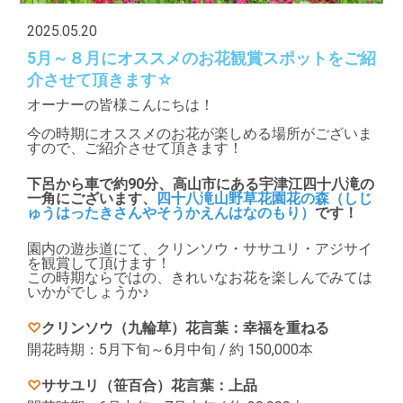
2025.05.20
5月～８月にオススメのお花観賞スポットをご紹
介させて頂きます☆
オーナーの皆様こんにちは！
今の時期にオススメのお花が楽しめる場所がございま
すので、ご紹介させて頂きます！
下呂から車で約90分、高山市にある宇津江四十八滝の
一角にございます、
四十八滝山野草花園花の森（しじ
ゅうはったきさんやそうかえんはなのもり）
です！
園内の遊歩道にて、クリンソウ・ササユリ・アジサイ
を観賞して頂けます！
この時期ならではの、きれいなお花を楽しんでみては
いかがでしょうか♪
♡
クリンソウ（九輪草）
花言葉：幸福を重ねる
開花時期：5月下旬～6月中旬 / 約 150,000本
♡
ササユリ（笹百合）
花言葉：上品