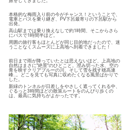
旅をしてきました。
本格的な梅雨入り前の今がチャンス！ということで、
電車とバスを乗り継ぎ、PV下呂最寄りの下呂駅から
出発。
高山駅までは乗り換えなしで約1時間、そこからさら
にバスで1時間半ほど。
周囲の旅行客もほとんどが同じ目的地だったので、迷
うことなくスムーズに上高地へ到着できました！
前日まで雨が降っていたとは思えないほど、上高地の
自然はまさに"絶景"のひとこと。澄み切った水、空の
青を映すクリアブルーの川、そして雪を残す穂高連
峰...。どこを見ても写真に収めたくなる風景ばかりで
した。
新緑のトンネルが日差しをやさしく遮ってくれる中、
ぐるっと3時間ほどの散策ルートをのんびり歩くの
は、最高に気持ちがよかったです。