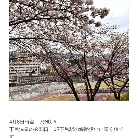
4月8日時点 7分咲き
下呂温泉の玄関口、JR下呂駅の線路沿いに咲く桜で
す。