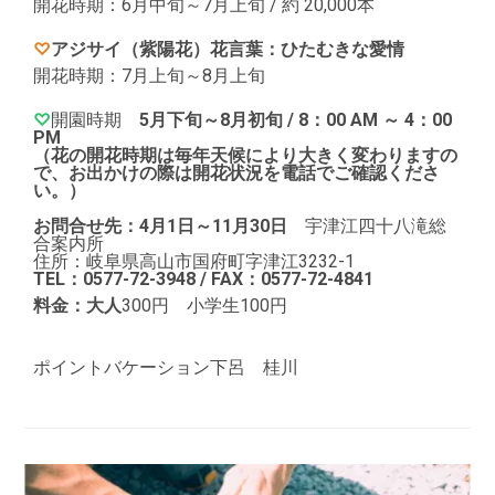
開花時期：6月中旬～7月上旬 / 約 20,000本
♡
アジサイ（紫陽花）
花言葉：ひたむきな愛情
開花時期：7月上旬～8月上旬
♡
開園時期
5月下旬～8月初旬 / 8：00 AM ～ 4：00
PM
（花の開花時期は
毎年天候により大きく変わりますの
で、お出かけの際は開花状況を電話でご確認くださ
い。）
お問合せ先：
4月1日～11月30日
宇津江四十八滝総
合案内所
住所：岐阜県高山市国府町字津江3232-1
TEL：0577-72-3948 / FAX：0577-72-4841
料金：大人
300円 小学生100円
ポイントバケーション下呂 桂川