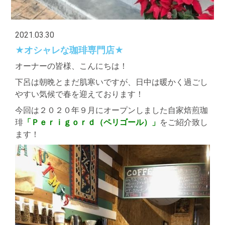
2021.03.30
★オシャレな珈琲専門店★
オーナーの皆様、こんにちは！
下呂は朝晩とまだ肌寒いですが、日中は暖かく過ごし
やすい気候で春を迎えております！
今回は２０２０年９月にオープンしました自家焙煎珈
琲
「Ｐｅｒｉｇｏｒｄ（ペリゴール）」
をご紹介致し
ます！