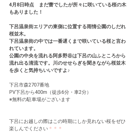
4月8日時点 まだ蕾でしたが所々に咲いている桜の木
もありました！
下呂温泉街エリアの東側に位置する雨情公園のしだれ
桜並木。
下呂温泉街の中では一番遅くまで咲いている桜と言わ
れています。
公園の中央を流れる阿多野谷は下呂の山ふところから
流れ出る清流です。川のせせらぎを聞きながら桜並木
を歩くと気持ちいいですよ♪
下呂市森2707番地
PV下呂から400m（徒歩6分・車2分）
※無料の駐車場がございます
下呂にお越しの際はこの時期にしか見れない桜をぜひ
楽しんでください
＊＊＊