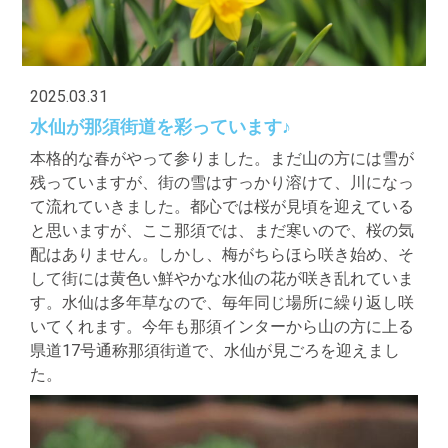
2025.03.31
水仙が那須街道を彩っています♪
本格的な春がやって参りました。まだ山の方には雪が
残っていますが、街の雪はすっかり溶けて、川になっ
て流れていきました。都心では桜が見頃を迎えている
と思いますが、ここ那須では、まだ寒いので、桜の気
配はありません。しかし、梅がちらほら咲き始め、そ
して街には黄色い鮮やかな水仙の花が咲き乱れていま
す。水仙は多年草なので、毎年同じ場所に繰り返し咲
いてくれます。今年も那須インターから山の方に上る
県道17号通称那須街道で、水仙が見ごろを迎えまし
た。