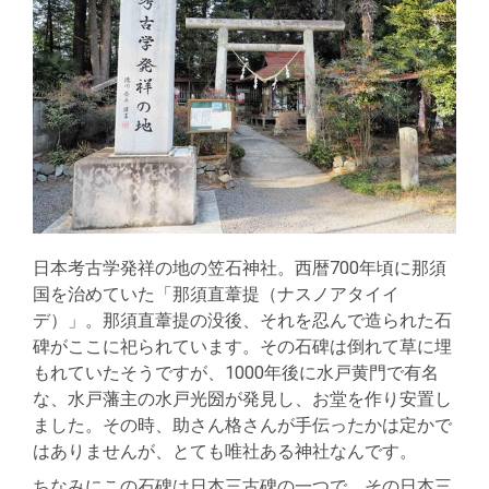
日本考古学発祥の地の笠石神社。西暦700年頃に那須
国を治めていた「那須直葦提（ナスノアタイイ
デ）」。那須直葦提の没後、それを忍んで造られた石
碑がここに祀られています。その石碑は倒れて草に埋
もれていたそうですが、1000年後に水戸黄門で有名
な、水戸藩主の水戸光圀が発見し、お堂を作り安置し
ました。その時、助さん格さんが手伝ったかは定かで
はありませんが、とても唯社ある神社なんです。
ちなみにこの石碑は日本三古碑の一つで、その日本三