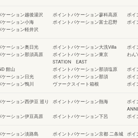
バケーション越後湯沢
ポイントバケーション蓼科高原
ポイ
バケーション小海
ポイントバケーション富士忍野
ポイ
バケーション軽井沢
バケーション奥日光
ポイントバケーション大洗Villa
ポイ
バケーション那須高原
ポイントバケーション東京
わん'
STATION EAST
ND 館山
ポイントバケーション那須塩原
ポイ
バケーション日光
ポイントバケーション那須
ポイ
バケーション鴨川
ヴァークスイート箱根
ポイ
バケーション西伊豆 巡り
ポイントバケーション熱海
ポイ
ANN
バケーション伊豆高原
ポイントバケーション下呂
ポイ
バケーション淡路島
ポイントバケーション京都 二条城
ポイ