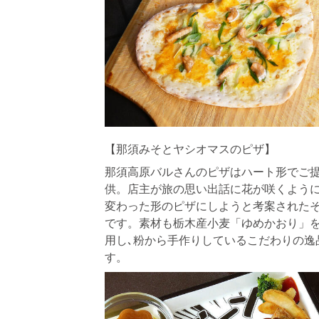
【那須みそとヤシオマスのピザ】
那須高原バルさんのピザはハート形でご
供。店主が旅の思い出話に花が咲くよう
変わった形のピザにしようと考案された
です。素材も栃木産小麦「ゆめかおり」
用し､粉から手作りしているこだわりの逸
す。