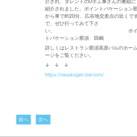
介され、タレントのU字工事さんの番組に
紹介されました。ポイントバケーション
から車で約20分、広谷地交差点の近くで
で、ぜひ行ってみて下さ
い。 ポイ
トバケーション那須 田嶋
詳しくはレストラン那須高原バルのホー
ージをご覧ください。
↓ ↓ ↓
https://nasukogen-bar.com/
前へ
次へ