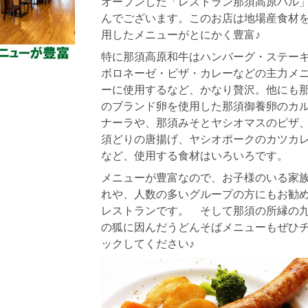
オープンした「レストラン那須高原バル
んでございます。このお店は地場産食材
用したメニューがとにかく豊富♪
特に那須高原和牛はハンバーグ・ステー
ボロネーゼ・ピザ・カレーなどの主力メ
ーに使用するなど、かなり贅沢。他にも
のブランド卵を使用した那須御養卵のカ
ナーラや、那須みそとヤシオマスのピザ
須どりの唐揚げ、ヤシオポークのカツカ
など、使用する食材はいろいろです。
メニューが豊富なので、お子様のいる家
れや、人数の多いグループの方にもお勧
レストランです。 そして那須の所縁の
の狐に因んだうどんそばメニューもぜひ
ックしてください♪